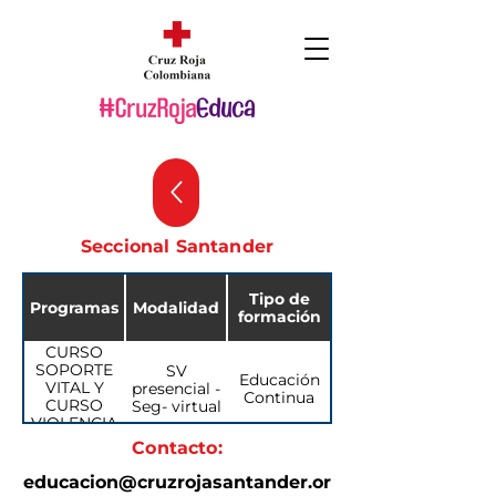
Seccional Santander
Tipo de
Programas
Modalidad
formación
CURSO
SOPORTE
SV
Educación
VITAL Y
presencial -
Continua
CURSO
Seg- virtual
VIOLENCIA
SEXUAL
CURSO
Contacto:
SOPORTE
SV
Educación
educacion@cruzrojasantander.or
VITAL Y
presencial -
Continua